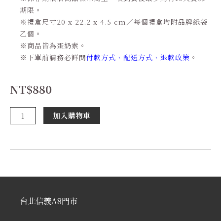
期限。
※
禮盒尺寸20 x 22.2 x 4.5 cm／每個禮盒均附品牌紙袋
乙個。
※
商品皆為蛋奶素。
※
下單前請務必詳閱
付款方式
、
配送方式
、
退款政策
。
NT$
880
黑
加入購物車
幻
月
8
入
禮
盒
【季
台北信義A8門市
節
限