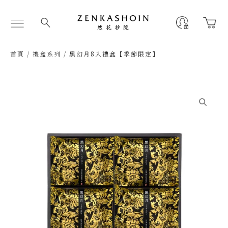
跳
至
Flyout
主
Menu
要
內
首頁
/
禮盒系列
/ 黑幻月8入禮盒【季節限定】
容