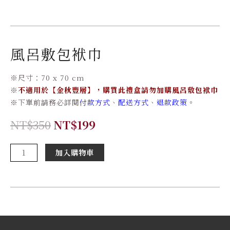
風呂敷包袱巾
※
尺寸：
70 x 70 cm
※
不適用於【金秋豐層】，購買此禮盒請勿加購風呂敷包袱巾
※
下單前請務必詳閱
付款方式
、
配送方式
、
退款政策
。
原
目
NT$
350
NT$
199
始
前
價
價
風
加入購物車
格：
格：
呂
NT$350。
NT$199。
敷
包
袱
巾
數