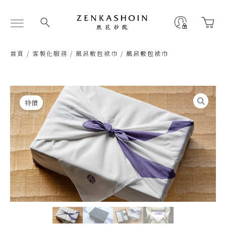
跳
至
Flyout
主
Menu
要
內
首頁
/
客製化服務
/
風呂敷包袱巾
/ 風呂敷包袱巾
容
特價