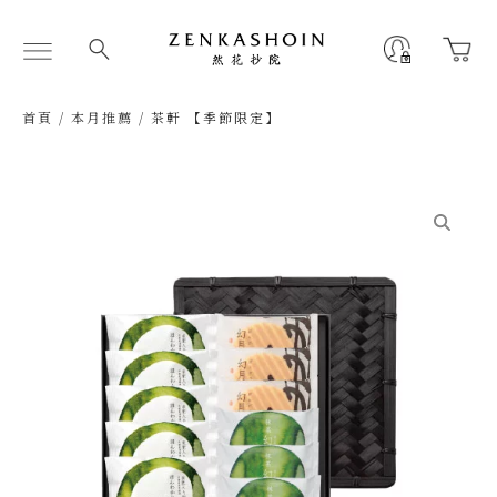
跳
至
Flyout
主
Menu
要
內
首頁
/
本月推薦
/ 茶軒 【季節限定】
容