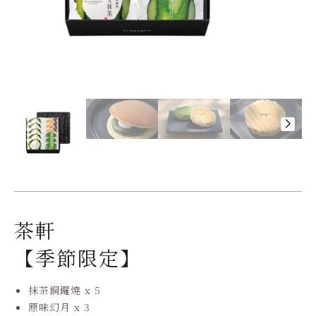
茶軒
【季節限定】
抹茶銅鑼燒 x 5
原味幻月 x 3