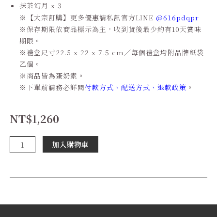
抹茶幻月 x 3
※
【大宗訂購】更多優惠請私訊官方
LINE
@616pdqpr
※
保存期限依商品標示為主，收到貨後最少約有
10
天賞味
期限。
※禮盒尺寸22.5 x 22 x 7.5 cm
／每個禮盒均附品牌紙袋
乙個。
※
商品皆為蛋奶素。
※
下單前請務必詳閱
付款方式
、
配送方式
、
退款政策
。
NT$
1,260
茶
加入購物車
軒
【季
節
限
定】
數