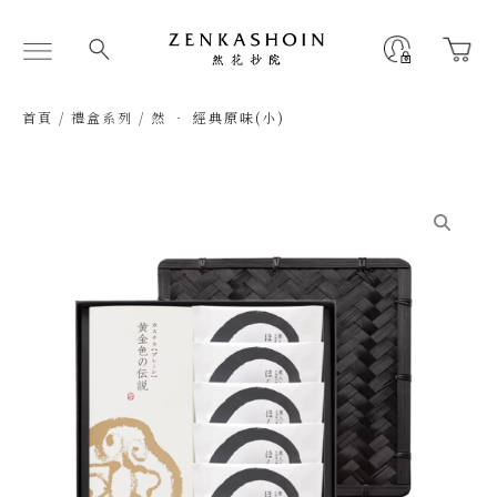
跳
至
Flyout
主
Menu
要
內
首頁
/
禮盒系列
/ 然 ‧ 經典原味(小)
容