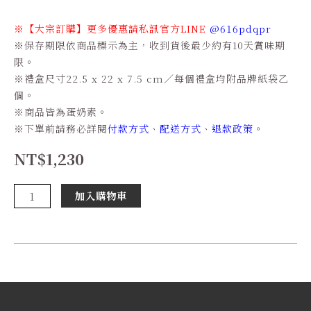
※
【大宗訂購】更多優惠請私訊官方
LINE
@616pdqpr
※
保存期限依商品標示為主，收到貨後最少約有
10
天賞味期
限。
※
禮盒尺寸
22.5 x 22 x 7.5 cm
／每個禮盒均附品牌紙袋乙
個。
※
商品皆為蛋奶素。
※
下單前請務必詳閱
付款方式
、
配送方式
、
退款政策
。
NT$
1,230
然
加入購物車
‧
經
典
原
味
(小)
數