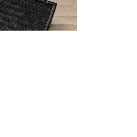
台中新光中港門市
LINE ID :
@667vpgdy