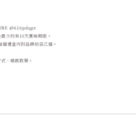
INE
@616pdqpr
後最少約有
10
天賞味期限。
每個禮盒均附品牌紙袋乙個。
方式
、
退款政策
。