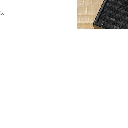
心。
台北新光南西門市
n
LINE ID :
@288ddfen
2