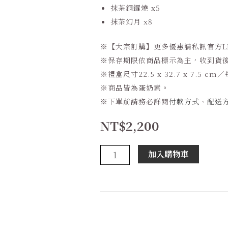
抹茶銅鑼燒 x5
抹茶幻月 x8
※
【大宗訂購】更多優惠請私訊官方
L
※
保存期限依商品標示為主，收到貨
※
禮盒尺寸
22.5 x 32.7 x 7.5 cm
／
※
商品皆為蛋奶素。
※
下單前請務必詳閱
付款方式
、
配送
NT$
2,200
極
加入購物車
致
抹
茶
【季
節