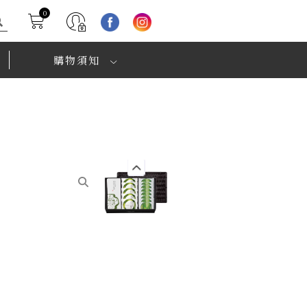
購
0
物
籃
購物須知