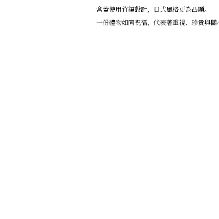
盒蓋使用竹編設計，日式風格更為凸顯。
一份禮物如同祝福，代表著重視、珍貴與關
台北信義A8門市
LINE ID: @288ddfe
台北市信義區松高路1