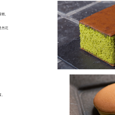
蛋糕，
是然花
蜜，