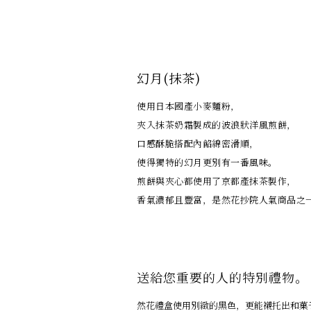
幻月(抹茶)
使用日本國產小麥麵粉，
夾入抹茶奶霜製成的波浪狀洋風煎餅，
口感酥脆搭配內餡綿密滑順，
使得獨特的幻月更別有一番風味。
煎餅與夾心都使用了京都產抹茶製作，
香氣濃郁且豐富，是然花抄院人氣商品之
送給您重要的人的特別禮物。
然花禮盒使用別緻的黑色，更能襯托出和菓