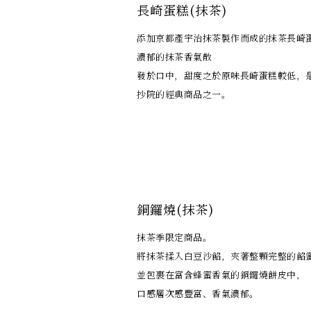
限
長崎蛋糕(抹茶)
定】
添加京都產宇治抹茶製作而成的抹茶長崎
數
濃郁的抹茶香氣散
量
發於口中，甜度之於原味長崎蛋糕較低，
抄院的經典商品之一。
銅鑼燒(抹茶)
抹茶季限定商品。
將抹茶揉入白豆沙餡，夾著整顆完整的餡
並包裹在富含蜂蜜香氣的銅鑼燒餅皮中，
口感層次感豐富、香氣濃郁。