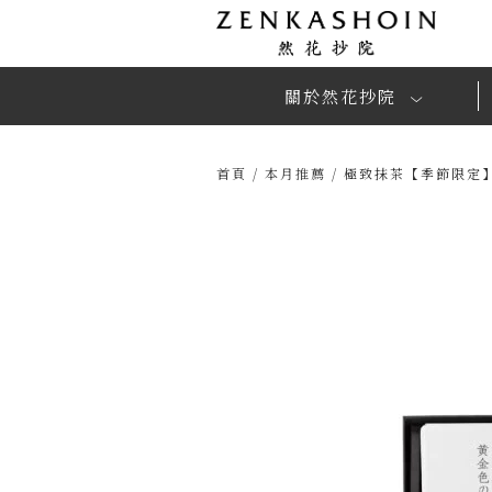
跳
至
主
關於然花抄院
要
內
容
首頁
/
本月推薦
/ 極致抹茶【季節限定