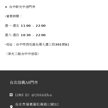
➤ 台中新光中港門市
‣營業時間：
週一-週五 𝟭𝟭:𝟬𝟬 – 𝟮𝟮:𝟬𝟬
週六-週日 𝟭𝟬:𝟯𝟬 – 𝟮𝟮:𝟬𝟬
‣地址：台中市西屯區台灣大道三段𝟯𝟬𝟭號𝐁𝟐
（新光三越台中中港店）
台北信義A8門市
LINE ID: @288ddfen
台北市信義區松高路12號B2