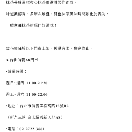
抹茶長崎蛋糕夾心抹茶霜淇淋製作而成，
味道濃醇香、多層次堆疊，雙重抹茶風味瞬間融化於舌尖，
一嚐京都抹茶的絕佳好滋味！
雪花霜僅於以下門市上架，數量有限，售完為止。
➤台北信義𝐀𝟖門市
​‣營業時間：
週日~週四 𝟏𝟏:𝟎𝟎-𝟐𝟏:𝟑𝟎
週五~週六 𝟏𝟏:𝟎𝟎-𝟐𝟐:𝟎𝟎
‣地址：台北市信義區松高路𝟏𝟐號𝐁𝟐
（新光三越 台北信義新天地𝐀𝟖）
‣​電話：𝟎𝟐-𝟐𝟕𝟐𝟐-𝟑𝟔𝟔𝟏