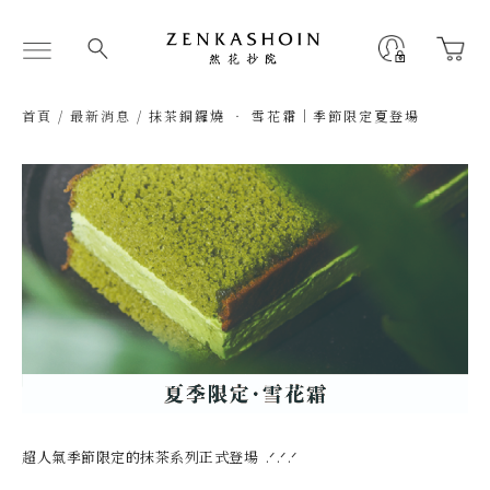
跳
至
Flyout
主
Menu
要
內
首頁
/
最新消息
/ 抹茶銅鑼燒 ‧ 雪花霜｜季節限定夏登場
容
超人氣季節限定的抹茶系列正式登場 .ᐟ.ᐟ.ᐟ