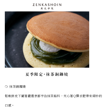
❍ 抹茶銅鑼燒
鬆軟餅皮下藏著嚴選京都宇治抹茶餡料，夾心著Q彈求肥帶來絕妙的
口感。