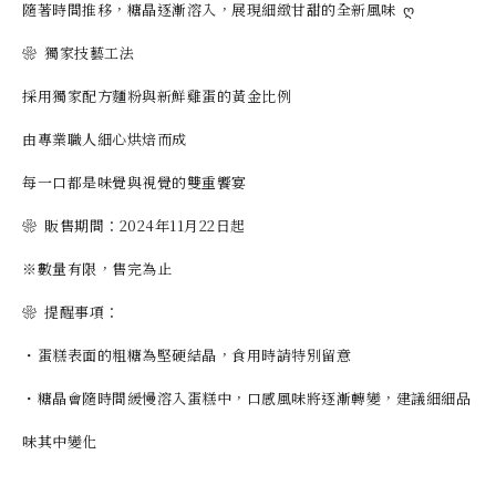
隨著時間推移，糖晶逐漸溶入，展現細緻甘甜的全新風味 ღ
❀ 獨家技藝工法
採用獨家配方麵粉與新鮮雞蛋的黃金比例
由專業職人細心烘焙而成
每一口都是味覺與視覺的雙重饗宴
❀ 販售期間：2024年11月22日起
※數量有限，售完為止
❀ 提醒事項：
・蛋糕表面的粗糖為堅硬結晶，食用時請特別留意
・糖晶會隨時間緩慢溶入蛋糕中，口感風味將逐漸轉變，建議細細品
味其中變化