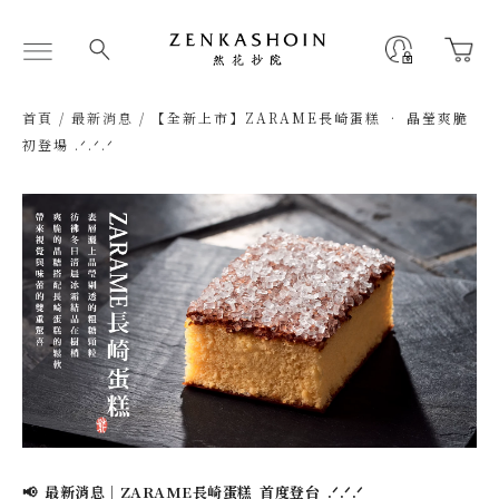
跳
至
Flyout
主
Menu
要
內
首頁
/
最新消息
/ 【全新上市】ZARAME長崎蛋糕 • 晶瑩爽脆
容
初登場 .ᐟ.ᐟ.ᐟ
📢 最新消息｜ZARAME長崎蛋糕 首度登台 .ᐟ.ᐟ.ᐟ