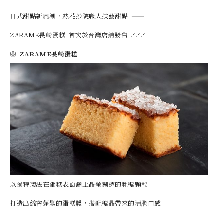
日式甜點新風潮，然花抄院職人技藝甜點 ——
ZARAME長崎蛋糕 首次於台灣店鋪發售 .ᐟ.ᐟ.ᐟ
❀ ZARAME長崎蛋糕
以獨特製法在蛋糕表面灑上晶瑩剔透的粗糖顆粒
打造出綿密蓬鬆的蛋糕體，搭配糖晶帶來的清脆口感